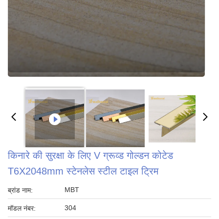
किनारे की सुरक्षा के लिए V ग्रूव्ड गोल्डन कोटेड
T6X2048mm स्टेनलेस स्टील टाइल ट्रिम
MBT
ब्रांड नाम:
304
मॉडल नंबर: