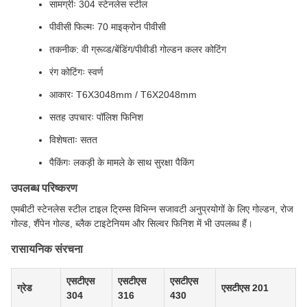
सामग्रीः 304 स्टेनलेस स्टील
पीवीसी फिल्मः 70 माइक्रोन पीवीसी
तकनीक: वी ग्रूव्ड/बेंडिंग/पीवीडी गोल्डन कलर कोटिंग
रंग कोटिंगः स्वर्ण
आकारः T6X3048mm / T6X2048mm
सतह उपचारः पॉलिश फिनिश
विशेषताः सतत
पैकिंगः लकड़ी के मामले के साथ सुरक्षा पैकिंग
उपलब्ध परिष्करण
एमबीटी स्टेनलेस स्टील टाइल ट्रिम्स विभिन्न सजावटी अनुप्रयोगों के लिए गोल्डन, रोज
गोल्ड, शैंपेन गोल्ड, ब्लैक टाइटेनियम और सिल्वर फिनिश में भी उपलब्ध हैं।
रासायनिक संरचना
एसटीएस
एसटीएस
एसटीएस
ग्रेड
एसटीएस 201
304
316
430