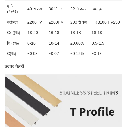
एलॉन्ग
40 से ऊपर
30 मिनट
22 से ऊपर
५०-६०
(१०%)
कठोरता
≤200HV
≤200HV
200 से कम
HRB100,HV230
Cr ((%)
18-20
16-18
16-18
16-18
नि ((%)
8-10
10-14
≤0.60%
0.5-1.5
C(%)
≤0.08
≤0.07
≤0.12%
≤0.15
उत्पाद गैलरी