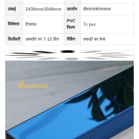
लंबाई
2438mm/3048mm
उपयोग
दीवार/फर्श/दरवाजा
PVC
विशेषता
टिकाऊ
7c pvc
फिल्म
डिलीवरी
आमतौर पर 7-15 दिन
पैकिंग
लकड़ी का केस