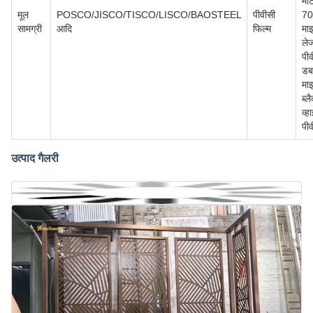
मो
मूल
POSCO/JISCO/TISCO/LISCO/BAOSTEEL
पीवीसी
70
सामग्री
आदि
फिल्म
मा
ले
पीव
डब
मा
ब्ल
व्ह
पीव
उत्पाद गैलरी