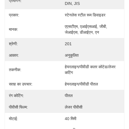
प्रमाणन:
DIN, JIS
प्रकार:
स्टेनलेस स्टील रूम डिवाइडर
एएसटीएम, एआईएसआई, जीबी, 
मानक:
जेआईएस, डीआईएन, एन
श्रेणी:
201
आकार:
अनुकूलित
हेयरलाइन/पीवीडी कलर कोटेड/लेजर 
तकनीक:
कटिंग
सतह का उपचार:
हेयरलाइन/पीवीडी पीतल
रंग कोटिंग:
पीतल
पीवीसी फिल्म:
लेजर पीवीसी
मोटाई:
40 मिमी