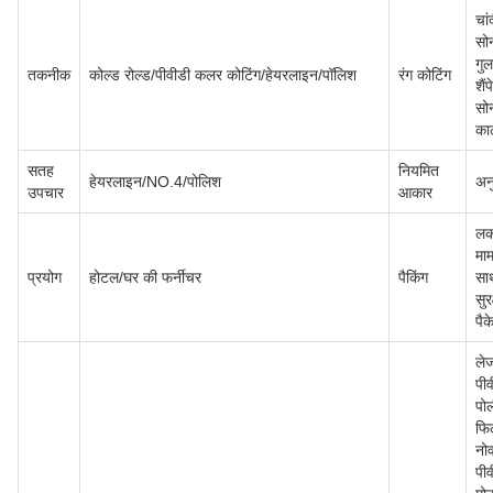
चां
सो
गुल
तकनीक
कोल्ड रोल्ड/पीवीडी कलर कोटिंग/हेयरलाइन/पॉलिश
रंग कोटिंग
शैंप
सो
काल
सतह
नियमित
हेयरलाइन/NO.4/पोलिश
अन
उपचार
आकार
लक
माम
प्रयोग
होटल/घर की फर्नीचर
पैकिंग
सा
सुरक
पै
ले
पीव
पो
फिल
नो
पीव