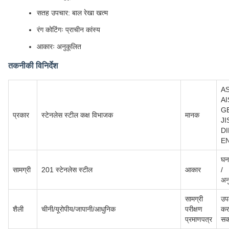
सतह उपचार: बाल रेखा खत्म
रंग कोटिंगः प्राचीन कांस्य
आकारः अनुकूलित
तकनीकी विनिर्देश
A
AI
GB
प्रकार
स्टेनलेस स्टील कक्ष विभाजक
मानक
JI
DI
E
घन
सामग्री
201 स्टेनलेस स्टील
आकार
/
अन
सामग्री
उप
शैली
चीनी/यूरोपीय/जापानी/आधुनिक
परीक्षण
कर
प्रमाणपत्र
सक