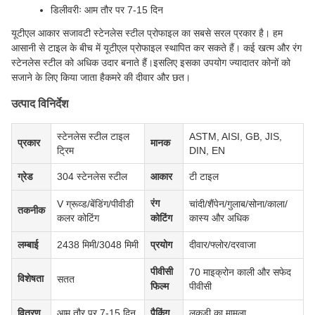
डिलीवरीः आम तौर पर 7-15 दिन
यूटीएल आकार सजावटी स्टेनलेस स्टील प्रोफाइल का सबसे सरल प्रकार है। हम
आसानी से टाइल के बीच में यूटीएल प्रोफाइल स्थापित कर सकते हैं। कई खत्म और रंग
स्टेनलेस स्टील को अधिक उदार बनाते हैं।इसलिए इसका उपयोग ज्यादातर कोनों को
सजाने के लिए किया जाता हैकमरे की दीवार और छत।
उत्पाद विनिर्देश
स्टेनलेस स्टील टाइल
ASTM, AISI, GB, JIS,
प्रकार
मानक
ट्रिम
DIN, EN
ग्रेड
304 स्टेनलेस स्टील
आकार
टी टाइल
रंग
V ग्रूव्ड/बेंडिंग/पीवीडी
चांदी/शैंपेन/गुलाब/सोना/काला/
तकनीक
कलर कोटिंग
कोटिंग
कास्य और अधिक
लम्बाई
2438 मिमी/3048 मिमी
प्रयोग
दीवार/फ्लोर/दरवाजा
पीवीसी
70 माइक्रोन काली और सफेद
विशेषता
सतत
फिल्म
पीवीसी
वितरण
आम तौर पर 7-15 दिन
पैकिंग
लकड़ी का मामला