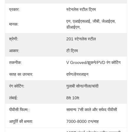
प्रकार:
स्टेनलेस स्टील ट्रिम
एन, एआईएसआई, जीबी, जेआईएस, 
मानक:
डीआईएन,
श्रेणी:
201 स्टेनलेस स्टील
आकार:
टी ट्रिम
तकनीक:
V Grooved/झुकने/PVD रंग कोटिंग
सतह का उपचार:
दर्पण/हेयरलाइन
रंग कोटिंग:
गुलाबी सोना/नीला/चांदी
लंबाई:
8ft 10ft
पीवीसी फिल्म::
सामान्य 7सी काले और सफेद पीवीसी
आपूर्ति की क्षमता:
7000-8000 टन/माह