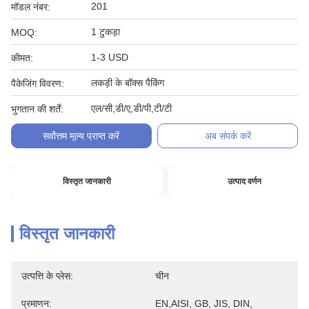
201
मॉडल नंबर:
1 टुकड़ा
MOQ:
1-3 USD
कीमत:
लकड़ी के बॉक्स पैकिंग
पैकेजिंग विवरण:
एल/सी,डी/ए,डी/पी,टी/टी
भुगतान की शर्तें:
सर्वोत्तम मूल्य प्राप्त करें
अब संपर्क करें
विस्तृत जानकारी
उत्पाद वर्णन
विस्तृत जानकारी
उत्पत्ति के प्लेस:
चीन
प्रमाणन:
EN,AISI, GB, JIS, DIN,