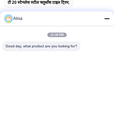
टी 20 स्टेनलेस स्टील चतुर्थांश टाइल ट्रिम;
Alisa
त्वरित संपर्क करें
11:38 PM
पता
Good day, what product are you looking for?
निर्यात कार्यालय का पता: कक्ष 1919, तल 19, वीना भवन, चेनकन, शुंडे,
फोशान, ग्वांगडोंग, चीन
टेलीफोन
86-757-2332-8960
ई-मेल
info@meibaotai.com