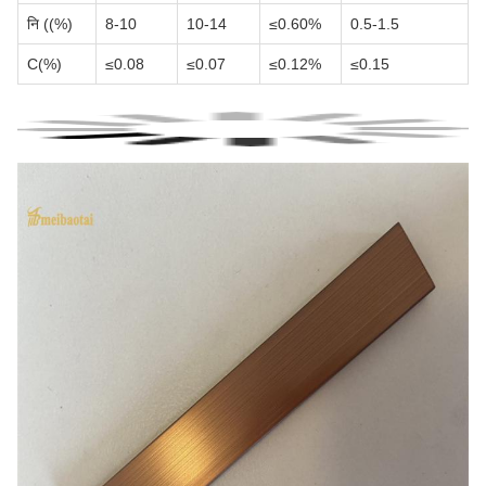
नि ((%)
8-10
10-14
≤0.60%
0.5-1.5
C(%)
≤0.08
≤0.07
≤0.12%
≤0.15