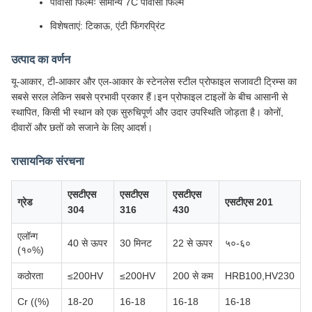
पीवीसी फिल्मः सामान्य 7C पीवीसी फिल्म
विशेषताएं: टिकाऊ, एंटी फिंगरप्रिंट
उत्पाद का वर्णन
यू-आकार, टी-आकार और एल-आकार के स्टेनलेस स्टील प्रोफाइल सजावटी ट्रिम्स का
सबसे सरल लेकिन सबसे प्रभावी प्रकार हैं।इन प्रोफाइल टाइलों के बीच आसानी से
स्थापित, किसी भी स्थान को एक सुरुचिपूर्ण और उदार उपस्थिति जोड़ता है। कोनों,
दीवारों और छतों को सजाने के लिए आदर्श।
रासायनिक संरचना
एसटीएस
एसटीएस
एसटीएस
ग्रेड
एसटीएस 201
304
316
430
एलॉन्ग
40 से ऊपर
30 मिनट
22 से ऊपर
५०-६०
(१०%)
कठोरता
≤200HV
≤200HV
200 से कम
HRB100,HV230
Cr ((%)
18-20
16-18
16-18
16-18