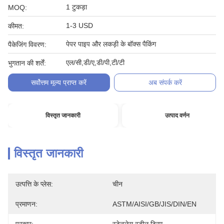
1 टुकड़ा
MOQ:
1-3 USD
कीमत:
पेपर पाइप और लकड़ी के बॉक्स पैकिंग
पैकेजिंग विवरण:
एल/सी,डी/ए,डी/पी,टी/टी
भुगतान की शर्तें:
सर्वोत्तम मूल्य प्राप्त करें
अब संपर्क करें
विस्तृत जानकारी
उत्पाद वर्णन
विस्तृत जानकारी
उत्पत्ति के प्लेस:
चीन
प्रमाणन:
ASTM/AISI/GB/JIS/DIN/EN