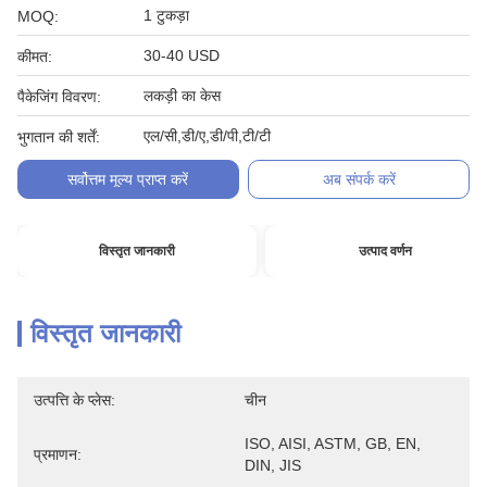
1 टुकड़ा
MOQ:
30-40 USD
कीमत:
लकड़ी का केस
पैकेजिंग विवरण:
एल/सी,डी/ए,डी/पी,टी/टी
भुगतान की शर्तें:
सर्वोत्तम मूल्य प्राप्त करें
अब संपर्क करें
विस्तृत जानकारी
उत्पाद वर्णन
विस्तृत जानकारी
उत्पत्ति के प्लेस:
चीन
ISO, AISI, ASTM, GB, EN, 
प्रमाणन:
DIN, JIS