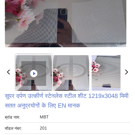
सुपर दर्पण उत्कीर्ण स्टेनलेस स्टील शीट 1219x3048 मिमी
सतत अनुप्रयोगों के लिए EN मानक
MBT
ब्रांड नाम:
201
मॉडल नंबर: