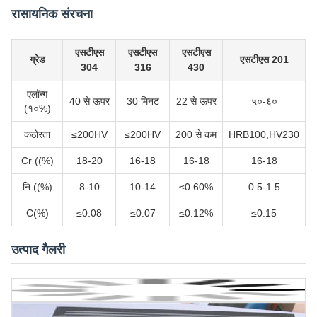
रासायनिक संरचना
एसटीएस
एसटीएस
एसटीएस
ग्रेड
एसटीएस 201
304
316
430
एलॉन्ग
40 से ऊपर
30 मिनट
22 से ऊपर
५०-६०
(१०%)
कठोरता
≤200HV
≤200HV
200 से कम
HRB100,HV230
Cr ((%)
18-20
16-18
16-18
16-18
नि ((%)
8-10
10-14
≤0.60%
0.5-1.5
C(%)
≤0.08
≤0.07
≤0.12%
≤0.15
उत्पाद गैलरी