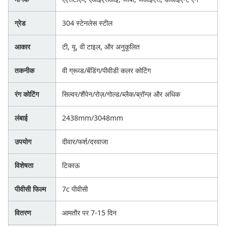
ग्रेड
304 स्टेनलेस स्टील
आकार
टी, यू, वी टाइल, और अनुकूलित
तकनीक
वी ग्रूव्ड/बेंडिंग/पीवीडी कलर कोटिंग
रंग कोटिंग
सिल्वर/शैंपेन/रोज़/गोल्ड/ब्लैक/ब्रॉन्ज़ और अधिक
लंबाई
2438mm/3048mm
उपयोग
दीवार/फर्श/दरवाजा
विशेषता
टिकाऊ
पीवीसी फिल्म
7c पीवीसी
वितरण
आमतौर पर 7-15 दिन