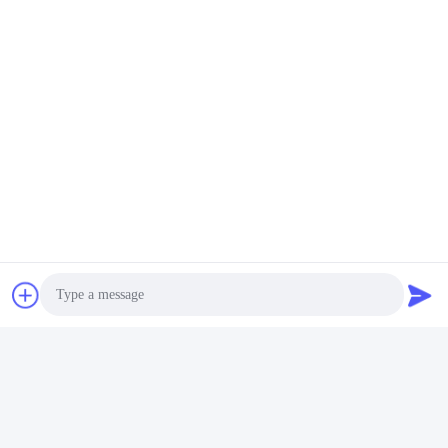
हमारी उत्पादन क्षमता 15,000 पीस प्रति माह है।
टैग:
पीवीसी ब्रश स्टेनलेस टाइल ट्रिम
टाइल्स के लिए स्टेनलेस स्टील किनारा पट्टी
टी 20 स्टेनलेस स्टील चतुर्थांश टाइल ट्रिम;
त्वरित संपर्क करें
पता
निर्यात कार्यालय का पता: कक्ष 1919, तल 19, वीना भवन, चेनकन, शुंडे,
फोशान, ग्वांगडोंग, चीन
टेलीफोन
Photo
86-757-2332-8960