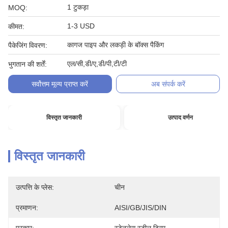
1 टुकड़ा
MOQ:
1-3 USD
कीमत:
कागज पाइप और लकड़ी के बॉक्स पैकिंग
पैकेजिंग विवरण:
एल/सी,डी/ए,डी/पी,टी/टी
भुगतान की शर्तें:
सर्वोत्तम मूल्य प्राप्त करें
अब संपर्क करें
विस्तृत जानकारी
उत्पाद वर्णन
विस्तृत जानकारी
उत्पत्ति के प्लेस:
चीन
प्रमाणन:
AISI/GB/JIS/DIN