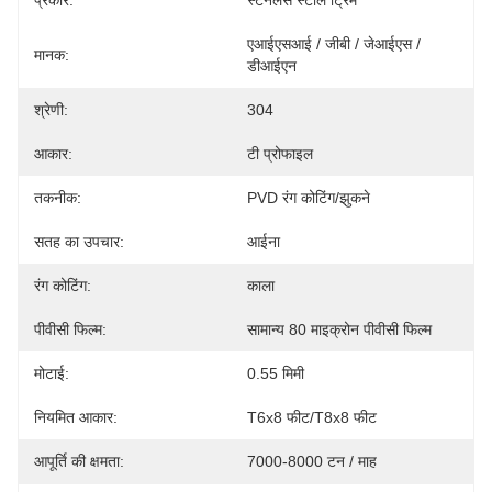
प्रकार:
स्टेनलेस स्टील ट्रिम
एआईएसआई / जीबी / जेआईएस / 
मानक:
डीआईएन
श्रेणी:
304
आकार:
टी प्रोफाइल
तकनीक:
PVD रंग कोटिंग/झुकने
सतह का उपचार:
आईना
रंग कोटिंग:
काला
पीवीसी फिल्म:
सामान्य 80 माइक्रोन पीवीसी फिल्म
मोटाई:
0.55 मिमी
नियमित आकार:
T6x8 फीट/T8x8 फीट
आपूर्ति की क्षमता:
7000-8000 टन / माह